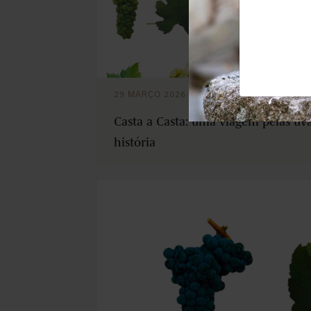
29 MARÇO 2026
Casta a Casta: uma viagem pelas uv
história