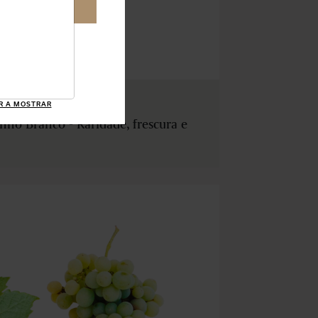
VER
NDIÇÕES
R A MOSTRAR
nho Branco - Raridade, frescura e