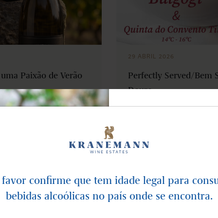
29 ABRIL 2026
e uma Paixão de Verão
Perfectly Served/Bem 
Douro
NEWSLET
Subscreva para rece
notícias e lan
 favor confirme que tem idade legal para cons
bebidas alcoólicas no país onde se encontra.