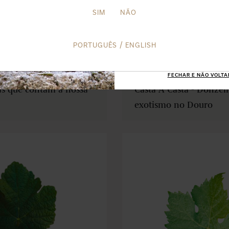
SUBSCRE
SIM
NÃO
TERMOS E CO
/
PORTUGUÊS
ENGLISH
25 FEVEREIRO 2026
FECHAR E NÃO VOLTA
as que contam a nossa
Casta A Casta - Donzeli
exotismo no Douro