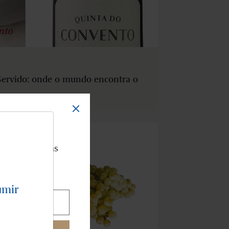
Servido: onde o mundo encontra o
TER
ber as últimas
çamentos.
umir